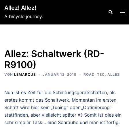
Zum
Allez! Allez!
Inhalt
Suche
Men
A bicycle journey.
springen
ums
Allez: Schaltwerk (RD-
R9100)
VON
LEMARQUE
JANUAR 12, 2019
ROAD
,
TEC
,
ALLEZ
Nun ist es Zeit für die Schaltungsgerätschaften, als
erstes kommt das Schaltwerk. Momentan im ersten
Schritt wird hier kein „Tuning“ oder „Optimierung“
stattfinden, aber vielleicht später =) Somit ist dies ein
sehr simpler Task… eine Schraube und man ist fertig.